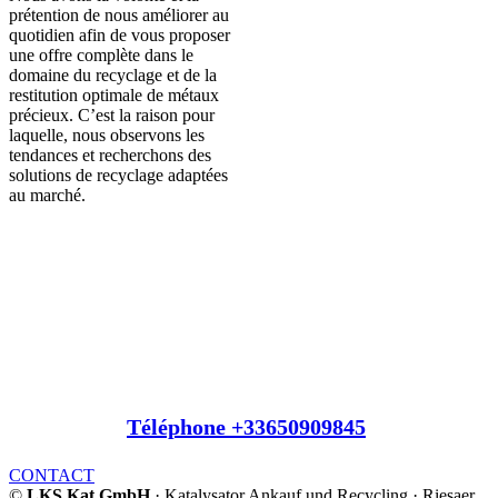
prétention de nous améliorer au
quotidien afin de vous proposer
une offre complète dans le
domaine du recyclage et de la
restitution optimale de métaux
précieux. C’est la raison pour
laquelle, nous observons les
tendances et recherchons des
solutions de recyclage adaptées
au marché.
Vous souhaitez vous débarrasser des
catalyseurs?
Nous vous payons des prix fixes et prenons en
charge les catalyseurs.
Notre équipe d’achat se réjouit de votre appel au
Téléphone +33650909845
.
CONTACT
©
LKS Kat GmbH
· Katalysator Ankauf und Recycling · Riesaer