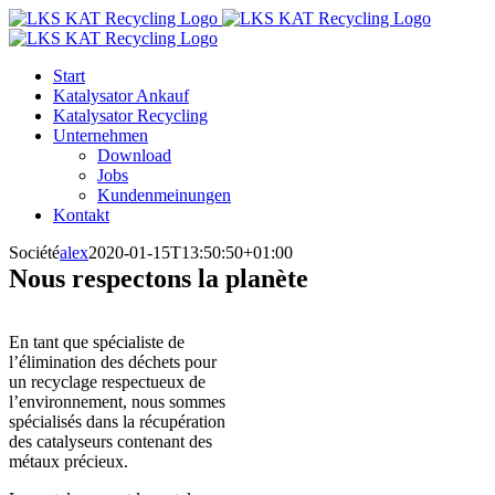
Zum
Inhalt
springen
Start
Katalysator Ankauf
Katalysator Recycling
Unternehmen
Download
Jobs
Kundenmeinungen
Kontakt
Société
alex
2020-01-15T13:50:50+01:00
Nous respectons la planète
En tant que spécialiste de
l’élimination des déchets pour
un recyclage respectueux de
l’environnement, nous sommes
spécialisés dans la récupération
des catalyseurs contenant des
métaux précieux.